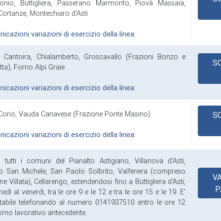
nio, Buttigliera, Passerano Marmorito, Piovà Massaia,
 Cortanze, Montechiaro d'Asti
cazioni variazioni di esercizio della linea:
, Cantoira, Chialamberto, Groscavallo (Frazioni Bonzo e
S
tta), Forno Alpi Graie
cazioni variazioni di esercizio della linea:
, Corio, Vauda Canavese (Frazione Ponte Masino)
S
cazioni variazioni di esercizio della linea:
 tutti i comuni del Pianalto Astigiano, Villanova d'Asti,
o San Michele, San Paolo Solbrito, Valfenera (compreso
VA
ne Villata), Cellarengo, estendendosi fino a Buttigliera d'Asti,
P
nedì al venerdì, tra le ore 9 e le 12 e tra le ore 15 e le 19. E'
tabile telefonando al numero 0141937510 entro le ore 12
iorno lavorativo antecedente.