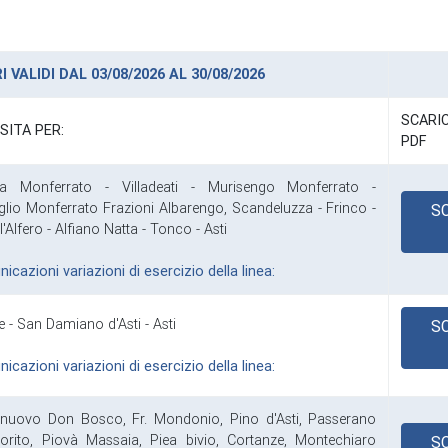
 VALIDI DAL 03/08/2026 AL 30/08/2026
SCAR
SITA PER:
PDF
na Monferrato - Villadeati - Murisengo Monferrato -
glio Monferrato Frazioni Albarengo, Scandeluzza - Frinco -
S
l'Alfero - Alfiano Natta - Tonco - Asti
cazioni variazioni di esercizio della linea:
e - San Damiano d'Asti - Asti
S
cazioni variazioni di esercizio della linea:
lnuovo Don Bosco, Fr. Mondonio, Pino d'Asti, Passerano
rito, Piovà Massaia, Piea bivio, Cortanze, Montechiaro
S