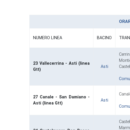
ORARI
NUMERO LINEA
BACINO
TRAN
Cerri
Monti
23 Vallecerrina - Asti (linea
Asti
Castel
Gtt)
Comuni
Canal
27 Canale - San Damiano -
Asti
Asti (linea Gtt)
Comuni
Caste
Marmo