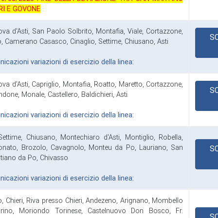
ERI E GOVONE
ova d'Asti, San Paolo Solbrito, Montafia, Viale, Cortazzone,
S
o, Camerano Casasco, Cinaglio, Settime, Chiusano, Asti
cazioni variazioni di esercizio della linea:
ova d'Asti, Capriglio, Montafia, Roatto, Maretto, Cortazzone,
S
done, Monale, Castellero, Baldichieri, Asti
cazioni variazioni di esercizio della linea:
 Settime, Chiusano, Montechiaro d'Asti, Montiglio, Robella,
nato, Brozolo, Cavagnolo, Monteu da Po, Lauriano, San
S
tiano da Po, Chivasso
cazioni variazioni di esercizio della linea:
o, Chieri, Riva presso Chieri, Andezeno, Arignano, Mombello
rino, Moriondo Torinese, Castelnuovo Don Bosco, Fr.
S