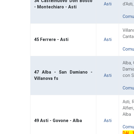
34 Castelnuovo Don Bosco
Asti
d'Ast
- Montechiaro - Asti
Comuni
Villa
Cantar
45 Ferrere - Asti
Asti
Comuni
Alba,
Damia
47 Alba - San Damiano -
Asti
con S
Villanova fs
Comuni
Asti,
Alfie
Alba
49 Asti - Govone - Alba
Asti
Comuni
DAL 