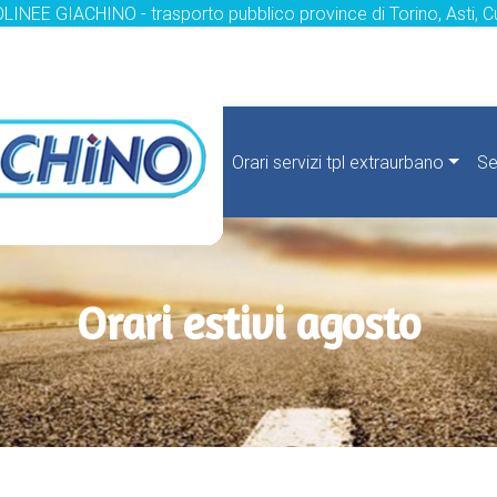
LINEE GIACHINO - trasporto pubblico province di Torino, Asti, C
Orari servizi tpl extraurbano
Se
Orari estivi agosto