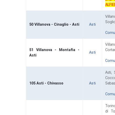
ALFI
Villan
Sogli
50 Villanova - Cinaglio - Asti
Asti
Comuni
Villan
51 Villanova - Montafia -
Cortan
Asti
Asti
Comuni
Asti,
Cocco
105 Asti - Chivasso
Asti
Sebas
Comuni
Torin
di To