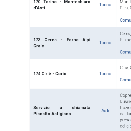
170 Torino - Montechiaro
Mondo
Torino
d'Asti
Piea,
Comuni
Ceres
173 Ceres - Forno Alpi
Pialpe
Torino
Graie
Comuni
Ciriè
174 Ciriè - Corio
Torino
Comuni
Copre
Dusin
Servizio a chiamata
frazio
Asti
Pianalto Astigiano
dal lu
preno
del g