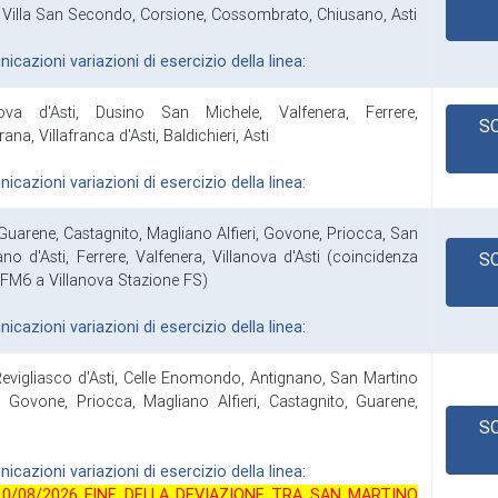
i, Villa San Secondo, Corsione, Cossombrato, Chiusano, Asti
cazioni variazioni di esercizio della linea:
nova d'Asti, Dusino San Michele, Valfenera, Ferrere,
S
ana, Villafranca d'Asti, Baldichieri, Asti
cazioni variazioni di esercizio della linea:
 Guarene, Castagnito, Magliano Alfieri, Govone, Priocca, San
no d'Asti, Ferrere, Valfenera, Villanova d'Asti (coincidenza
S
FM6 a Villanova Stazione FS)
cazioni variazioni di esercizio della linea:
 Revigliasco d'Asti, Celle Enomondo, Antignano, San Martino
ri, Govone, Priocca, Magliano Alfieri, Castagnito, Guarene,
S
cazioni variazioni di esercizio della linea:
10/08/2026 FINE DELLA DEVIAZIONE TRA SAN MARTINO