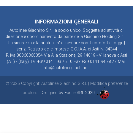
INFORMAZIONI GENERALI
Autolinee Giachino S.r.l. a socio unico. Soggetta ad attività di
direzione e coordinamento da parte della Giachino Holding S.r.l. |
La sicurezza e la puntualita' di sempre con il comfort di oggi. |
Iscriz. Registro delle imprese: C.C.I.A.A. di Asti N. 34344
P. iva 00060360054 Via Alla Stazione, 29 14019 - Villanova d'Asti
(AT) - (Italy) Tel. +39 0141 93.75.10 Fax +39 0141 94.78.77 Mail:
info@autolineegiachino.it
© 2025 Copyright: Autolinee Giachino S.R.L |
Modifica preferenze
cookies
|
Designed by Facile SRL 2020