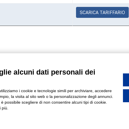
SCARICA TARIFFARIO
lie alcuni dati personali dei
INFORMAZIONI GENERALI
utilizziamo i cookie e tecnologie simili per archiviare, accedere
zione e coordinamento da parte della Giachino Holding S.r.l. | La sicurezza
pio, la visita al sito web o la personalizzazione degli annunci.
delle imprese: C.C.I.A.A. di Asti N. 34344
, è possibile scegliere di non consentire alcuni tipi di cookie.
4019 - Villanova d'Asti (AT) - (Italy) Tel. +39 0141 93.75.10 Fax +39 01
 più.
tolinee Giachino S.R.L |
Modifica preferenze cookies
|
Designed by Fac