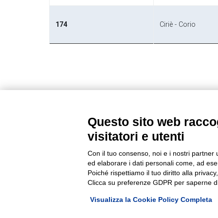
174
Ciriè - Corio
Questo sito web raccog
visitatori e utenti
Con il tuo consenso, noi e i nostri partner 
Autolinee Giachino S.r.l. a socio unico. Soggetta ad attività di dire
ed elaborare i dati personali come, ad esem
Poiché rispettiamo il tuo diritto alla privacy
P. iva 00060360054 Via Alla Stazione, 29 1
Clicca su preferenze GDPR per saperne di
Visualizza la Cookie Policy Completa
© 2025 Copyright: Au