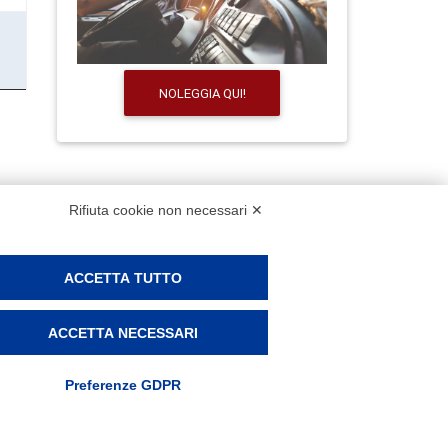
NOLEGGIA QUI!
Rifiuta cookie non necessari ✕
ACCETTA TUTTO
 e la puntualita' di sempre con il comfort di oggi. | Iscriz. Registro
ACCETTA NECESSARI
41 94.78.77 Mail: info@autolineegiachino.it
Preferenze GDPR
ile SRL 2020