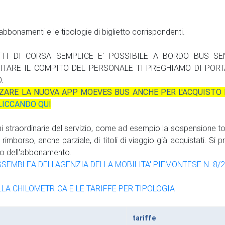
li abbonamenti e le tipologie di biglietto corrispondenti.
ETTI DI CORSA SEMPLICE E' POSSIBILE A BORDO BUS S
LITARE IL COMPITO DEL PERSONALE TI PREGHIAMO DI POR
.
ZZARE LA NUOVA APP MOEVES BUS ANCHE PER L'ACQUISTO
LICCANDO QUI
ni straordinarie del servizio, come ad esempio la sospensione to
imborso, anche parziale, di titoli di viaggio già acquistati. Si p
sto dell'abbonamento.
SSEMBLEA DELL'AGENZIA DELLA MOBILITA' PIEMONTESE N. 8/
LLA CHILOMETRICA E LE TARIFFE PER TIPOLOGIA
tariffe