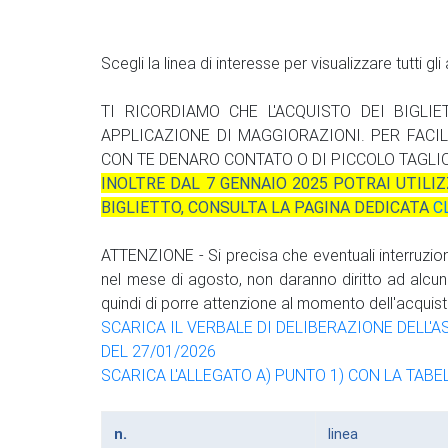
Scegli la linea di interesse per visualizzare tutti g
TI RICORDIAMO CHE L'ACQUISTO DEI BIGLI
APPLICAZIONE DI MAGGIORAZIONI. PER FACI
CON TE DENARO CONTATO O DI PICCOLO TAGLIO
INOLTRE DAL 7 GENNAIO 2025 POTRAI UTILI
BIGLIETTO, CONSULTA LA PAGINA DEDICATA
C
ATTENZIONE - Si precisa che eventuali interruzio
nel mese di agosto, non daranno diritto ad alcun r
quindi di porre attenzione al momento dell'acqui
SCARICA IL VERBALE DI DELIBERAZIONE DELL'A
DEL 27/01/2026
SCARICA L'ALLEGATO A) PUNTO 1) CON LA TABE
n.
linea