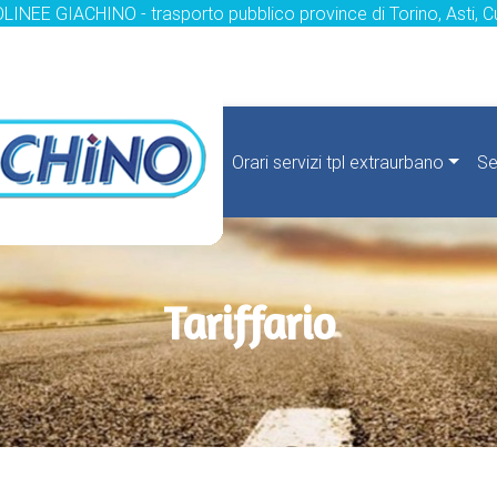
LINEE GIACHINO - trasporto pubblico province di Torino, Asti, C
Orari servizi tpl extraurbano
Se
Tariffario