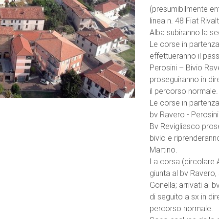
(presumibilmente ent
linea n. 48 Fiat Riva
Alba subiranno la s
Le corse in partenza
effettueranno il pas
Perosini – Bivio Rave
proseguiranno in dir
il percorso normale.
Le corse in partenza
bv Ravero - Perosini
Bv Revigliasco prose
bivio e riprenderann
Martino.
La corsa (circolare 
giunta al bv Ravero, 
Gonella; arrivati al 
di seguito a sx in dir
percorso normale.