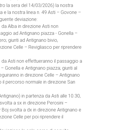
ro la sera del 14/03/2026) la nostra
lta e la nostra linea n. 49 Asti – Govone –
eguente deviazione:
 da Alba in direzione Asti non
saggio ad Antignano piazza - Gonella –
ro; giunti ad Antignano bivio,
ezione Celle – Revigliasco per riprendere
 da Asti non effettueranno il passaggio a
 – Gonella e Antignano piazza; giunti al
guiranno in direzione Celle – Antignano
o il percorso normale in direzione San
Antignano) in partenza da Asti alle 10.30,
svolta a sx in direzione Perosini –
bv Boj svolta a dx in direzione Antignano e
ezione Celle per poi riprendere il