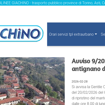
LINEE GIACHINO - trasporto pubblico province di Torino, Asti, C
Orari servizi tpl extraurbano
Se
Avviso 9/20
antignano 
2026-02-28
Si avvisa la Gentile 
del 20/02/2026 del 
di ripristino del man
dalle ore 8.00 di lun