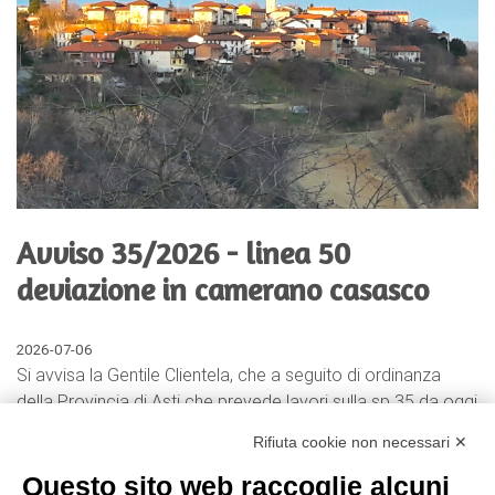
Avviso 35/2026 - linea 50
deviazione in camerano casasco
2026-07-06
Si avvisa la Gentile Clientela, che a seguito di ordinanza
della Provincia di Asti che prevede lavori sulla sp 35 da oggi
06 luglio 2026 sino a termine lavori
, la nostra linea 50
Rifiuta cookie non necessari ✕
Villanova – Cinaglio – Asti subirà una deviazione e di
conseguenza
tutte le fermate presenti fra Montechiaro
Questo sito web raccoglie alcuni