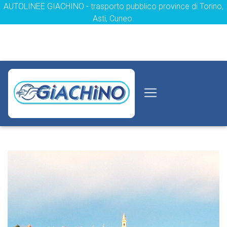
AUTOLINEE GIACHINO - trasporto pubblico province di Torino,
Asti, Cuneo.