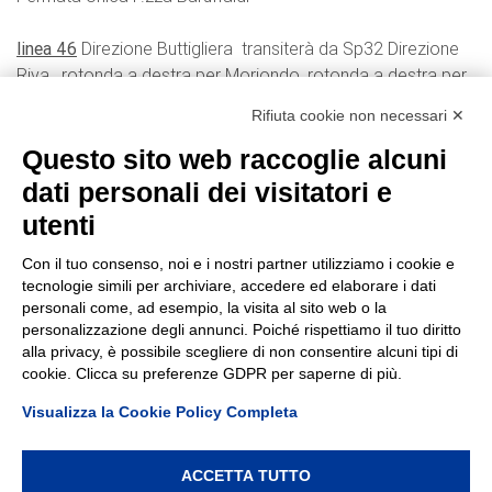
linea 46
Direzione Buttigliera transiterà da Sp32 Direzione
Riva , rotonda a destra per Moriondo, rotonda a destra per
Via Moriondo proseguendo per P.zza Baruffaldi.
Rifiuta cookie non necessari ✕
Direzione Villanova da P.zza Baruffaldi percorso regolare.
Questo sito web raccoglie alcuni
linea 45Dir
proveniente da Castelnuovo percorso regolare.
dati personali dei visitatori e
utenti
Con il tuo consenso, noi e i nostri partner utilizziamo i cookie e
tecnologie simili per archiviare, accedere ed elaborare i dati
personali come, ad esempio, la visita al sito web o la
INFORMAZIONI GENERALI
personalizzazione degli annunci. Poiché rispettiamo il tuo diritto
alla privacy, è possibile scegliere di non consentire alcuni tipi di
Autolinee Giachino S.r.l. a socio unico. Soggetta ad attività di
cookie. Clicca su preferenze GDPR per saperne di più.
direzione e coordinamento da parte della Giachino Holding S.r.l. |
La sicurezza e la puntualita' di sempre con il comfort di oggi. |
Visualizza la Cookie Policy Completa
Iscriz. Registro delle imprese: C.C.I.A.A. di Asti N. 34344
P. iva 00060360054 Via Alla Stazione, 29 14019 - Villanova d'Asti
(AT) - (Italy) Tel. +39 0141 93.75.10 Fax +39 0141 94.78.77 Mail:
ACCETTA TUTTO